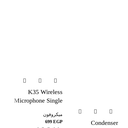
ess
K35 Wireless
ier
Microphone Single
ug-
ميك
Lavalier
ely
EGP
ميكروفون
Microphone 3.5mm
Mtr
Condenser
EGP
إضا
Aux Port Street
Mic