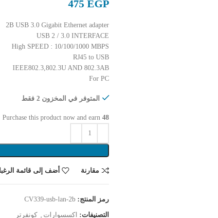
EGP
2B USB 3.0 Gigabit Ethernet adapter
USB 2 / 3.0 INTERFACE
High SPEED : 10/100/1000 MBPS
RJ45 to USB
IEEE802.3,802.3U AND 802.3AB
For PC
المتوفر في المخزون 2 فقط
48
Purchase this product now and earn
ن
مقارنة
أضف إلى قائمة الرغب
رمز المنتج:
CV339-usb-lan-2b
التصنيفات:
اكسسوارات
,
كونفرتر