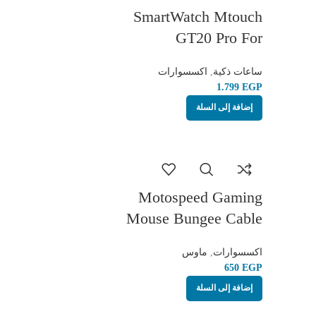
Headsets, Speakers, PS4/
SmartWatch Mtouch
Xbox Controllers
GT20 Pro For
Android/IOS | 46mm
ساعات ذكية
,
اكسسوارات
EGP
إضافة إلى السلة
Motospeed Gaming
Mouse Bungee Cable
Holder with 4 Port USB
اكسسوارات
,
ماوس
Hub -4 LED Backlit RGB
EGP
– Wire & Cord
إضافة إلى السلة
Management & Increased