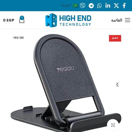
العربية
0
القائمة
EGP
0
مميز
YES I DO
Click to enlarge