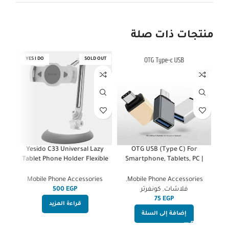
منتجات ذات صلة
I DO
YES I DO
SOLD OUT
 to
Yesido C33 Universal Lazy
OTG USB (Type C) For
 ring
Tablet Phone Holder Flexible
Smartphone, Tablets, PC |
Table Holder Mobile Phone
HighEnd
Bed Mount Bracket For iPhone
es
Mobile Phone Accessories
,
Mobile Phone Accessories
Samsung iPad,White&gray
فلاشات
,
كونفرتر
EGP
EGP
قراءة المزيد
إضافة إلى السلة