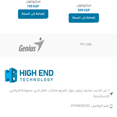
s
Computer & Mobile phone –
Wireless Mic with Auto-sync
ميكروفون
Remax K02
ميكروفون
Noise Reduction for Interview
EGP
EGP
Recording, Live Stream, Vlog
إضافة إلى السلة
&YouTube
إضافة إلى السلة
TP-LINK
٦ ش الاديب محمد زيتون مول كمبيو ماركت، امام نادي سموحة الرياضي
الإسكندرية
رقم التواصل: 01110810333