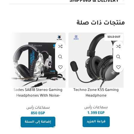
SHIPPING & DELIVERY
منتجات ذات صلة
OUT
SOLD OUT
7.1
Sades SA818 Stereo Gaming
Techno Zone K55 Gaming
LED
Headphones With Noise-
Headphone
Reduction Mic -Camouflage
سماعات رأس
سماعات رأس
EGP
EGP
قراءة المزيد
إضافة إلى السلة