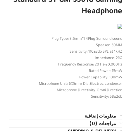
Standard ST GM-3501G Gaming
Headphone
Plug Type: 3.5mm*1 4Plug Surround sound
Speaker: 50MM
Sensitivity: 110±3db SPL at 1KHZ
Impedance: 21Ω
Frequency Response: 20 Hz-20,000Hz
Rated Power: 15mW
Power Capability: 100mW
Microphone Unit: 6X5mm Dia.Electrec condenser
Microphone Directivity: Omni Direction
Sensitivity: 58±2db
معلومات إضافية
مراجعات (0)