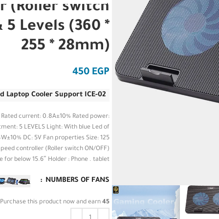
r (Roller switch
 5 Levels (360 *
255 * 28mm)
EGP
d Laptop Cooler Support ICE-02
 Rated current: 0.8A±10% Rated power:
ent: 5 LEVELS Light: With blue Led of
4W±10% DC: 5V Fan properties Size: 125
peed controller (Roller switch ON/OFF)
 for below 15.6″ Holder : Phone . tablet
NUMBERS OF FANS
Purchase this product now and earn
45