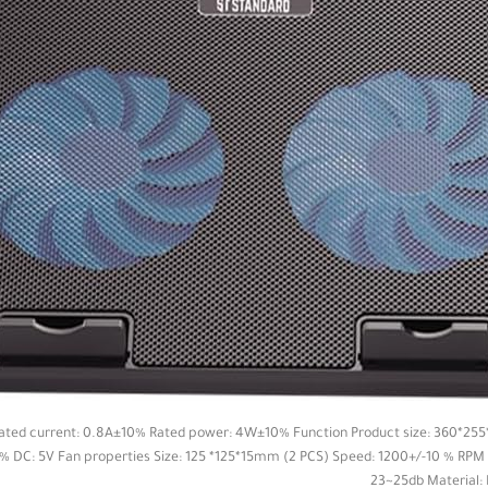
ted current: 0.8A±10% Rated power: 4W±10% Function Product size: 360*255*
DC: 5V Fan properties Size: 125 *125*15mm (2 PCS) Speed: 1200+/-10 % RPM C
23~25db Material: I