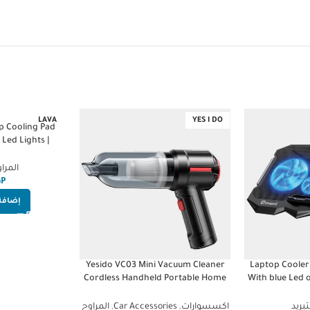
LAVA
YES I DO
p Cooling Pad
 Led Lights |
nd
المراو
GP
إضافة 
Yesido VC03 Mini Vacuum Cleaner
Laptop Cooler
Cordless Handheld Portable Home
With blue Led o
Car Office High Power 4500Pa
2USB ports & 7
Cleaning Tool
تبريد
اكسسوارات
,
Car Accessories
,
المراوح