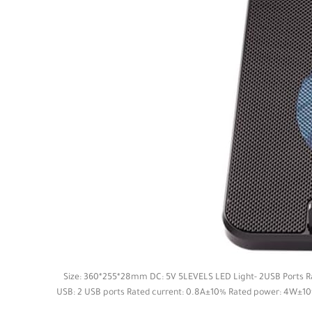
Size: 360*255*28mm DC: 5V 5LEVELS LED Light- 2USB Ports Ra
USB: 2 USB ports Rated current: 0.8A±10% Rated power: 4W±10% 