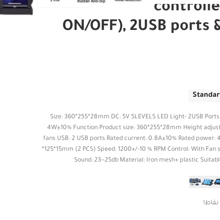
controlle
ON/OFF), 2USB ports &
Standar
Size: 360*255*28mm DC: 5V 5LEVELS LED Light- 2USB Ports
4W±10% Function Product size: 360*255*28mm Height adjustm
fans USB: 2 USB ports Rated current: 0.8A±10% Rated power: 
*125*15mm (2 PCS) Speed: 1200+/-10 % RPM Control: With Fan s
Sound: 23~25db Material: Iron mesh+ plastic Suitable
نقاط!