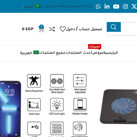
سياسة الإسترجاع والشحن
اتصل بنا
العربية
0
تسجيل حساب / دخول
EGP
0
خصومات
الرئيسية
عروض
أحدث المنتجات
جميع المنتجات
العربية
Standard Laptop Cooler Support ICE-02 With blue Led fans – 
ON/OFF), 
Standard
Support ICE-0
fans –