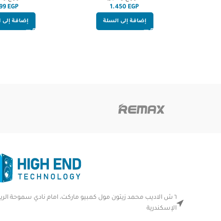
inch laptops
EGP
EGP
إضافة إلى السلة
إضافة إلى 
٦ ش الاديب محمد زيتون مول كمبيو ماركت، امام نادي سموحة الر
الإسكندرية