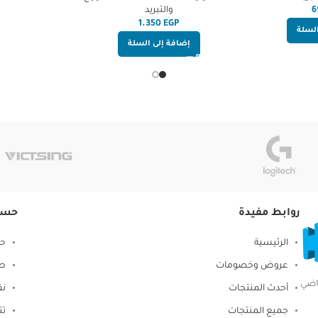
والتبريد
EGP
السلة
إضافة إلى السلة
روابط مفيدة
حسا
الرئيسية
حس
عروض وخصومات
طل
ياضي
أحدث المنتجات
نق
جميع المنتجات
تت