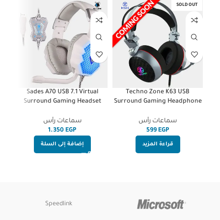
SOLD OUT
l
Sades A70 USB 7.1 Virtual
Techno Zone K63 USB
et
Surround Gaming Headset
Surround Gaming Headphone
ED
With Mic
(((Vibration)))
سماعات رأس
سماعات رأس
EGP
EGP
قراءة المزيد
إضافة إلى السلة
Speedlink