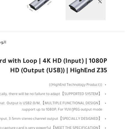
الو
 with Loop | 4K HD (Input) | 1080P
HD (Output (USB)) | HighEnd Z35
((HighEnd Technology Product))
【SUPPORTED SYSTEM】Audio video capture card support for Windows, for Android, for Linux and for OS X, etc operating system, support HDMI native loop out. Basically, there will be no failure to adapt.
t format. Output is USB2.0/M,
support up to 1080P; For YUV/JPEG output mode.
【SPECIALLY DESIGNED】Video converter support most capture software, such as for VLC/OBS/Amcap, etc. And the card can also support microphone audio input, 3.5mm stereo channel output.
【MEET THE SPECIFICATION】Audio video capture card conforms to the USB video UVC specification and USB audio UAC specification. And the compatibility of this video capture card is very powerful.