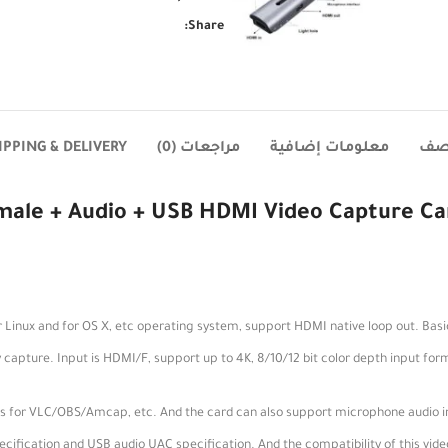
Share:
صف
معلومات إضافية
مراجعات (0)
IPPING & DELIVERY
le + Audio + USB HDMI Video Capture Card
MI audio overlay capture. Input is HDMI/F, support up to 4K, 8/10/12 bit color depth inpu