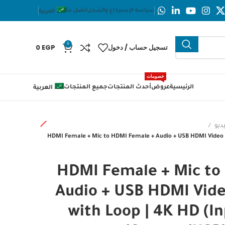
سياسة الإسترجاع والشحن
اتصل بنا
العربية
0
تسجيل حساب / دخول
EGP
0
خصومات
الرئيسية
عروض
أحدث المنتجات
جميع المنتجات
العربية
ديو
HDMI Female + Mic to HDMI Female + Audio + USB HDMI Video Ca
HDMI Female + Mic to
Audio + USB HDMI Vide
with Loop | 4K HD (I