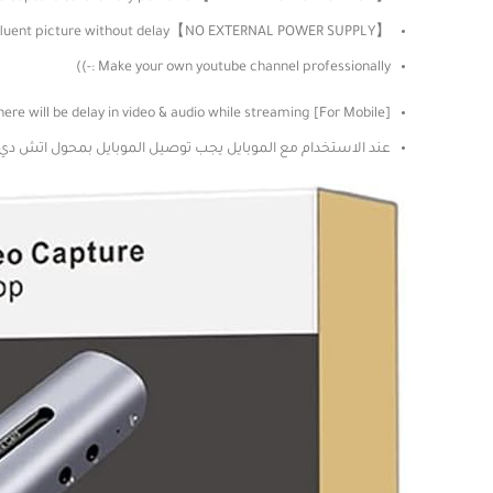
【NO EXTERNAL POWER SUPPLY】Video converter card has no external power supply, small size, ultra‑thin and very portable. High definition capture, strong compatibility, fluent picture without delay
Make your own youtube channel professionally :-))
[For Mobile] you have to use original high quality MHL converter otherwise there will be delay in video & audio while streaming
عند الاستخدام مع الموبايل يجب توصيل الموبايل بمحول اتش دي 