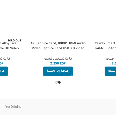
SOLD OUT
Alloy Live
4K Capture Card, 1080P HDMI Audio
Yesido Smart
ble HD Video
Video Capture Card USB 3.0 Video
RAM/16G Stor
 Loop | 4K HD
Game Capture Device Adapter for
H
(Output (USB)) |
Live Streaming Broadcast Video
فيديو
كارت تسجيل فيديو
كارت ت
Z27A
Recording Gaming via DSLR
GP
EGP
Camcorder Computer Nintendo
السلة
إضافة إلى السلة
قراء
Switch PS4 X-Box
YesOriginal