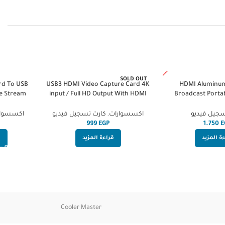
SOLD OUT
rd To USB
USB3 HDMI Video Capture Card 4K
HDMI Aluminum 
ve Stream
input / Full HD Output With HDMI
Broadcast Porta
Loop out
Capture Card with
(Input) | 1080P HD 
سجيل فيديو
اكسسوارات
,
كارت تسجيل فيديو
اكسسوار
HighEnd 
EGP
E
ة المزيد
قراءة المزيد
إ
Cooler Master