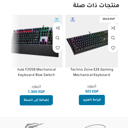
منتجات ذات صلة
SOLD OUT
Full
Aula F2058 Mechanical
Techno Zone E26 Gaming
oard
Keyboard Blue Switch
Mechanical Keyboard
cap
Arabic/English
كيبورد
كيبورد
EGP
EGP
قراءة المزيد
إضافة إلى السلة