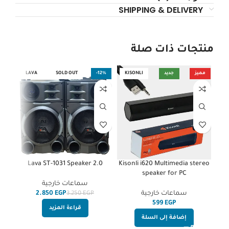
SHIPPING & DELIVERY
منتجات ذات صلة
مميز
جديد
KISONLI
-12%
SOLD OUT
LAVA
s
Lava ST-1031 Speaker 2.0
Kisonli i620 Multimedia stereo
e
speaker for PC
ed
سماعات خارجية
سماعات خارجية
EGP
2.850
3.250
EGP
EGP
قراءة المزيد
إضافة إلى السلة